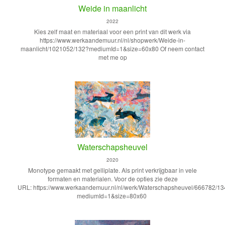
Weide in maanlicht
2022
Kies zelf maat en materiaal voor een print van dit werk via
https://www.werkaandemuur.nl/nl/shopwerk/Weide-in-
maanlicht/1021052/132?mediumId=1&size=60x80 Of neem contact
met me op
Waterschapsheuvel
2020
Monotype gemaakt met gelliplate. Als print verkrijgbaar in vele
formaten en materialen. Voor de opties zie deze
URL: https://www.werkaandemuur.nl/nl/werk/Waterschapsheuvel/666782/1
mediumId=1&size=80x60