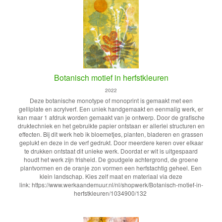
Botanisch motief in herfstkleuren
2022
Deze botanische monotype of monoprint is gemaakt met een
gelliplate en acrylverf. Een uniek handgemaakt en eenmalig werk, er
kan maar 1 afdruk worden gemaakt van je ontwerp. Door de grafische
druktechniek en het gebruikte papier ontstaan er allerlei structuren en
effecten. Bij dit werk heb ik bloemetjes, planten, bladeren en grassen
geplukt en deze in de verf gedrukt. Door meerdere keren over elkaar
te drukken ontstaat dit unieke werk. Doordat er wit is uitgespaard
houdt het werk zijn frisheid. De goudgele achtergrond, de groene
plantvormen en de oranje zon vormen een herfstachtig geheel. Een
klein landschap. Kies zelf maat en materiaal via deze
link: https://www.werkaandemuur.nl/nl/shopwerk/Botanisch-motief-in-
herfstkleuren/1034900/132