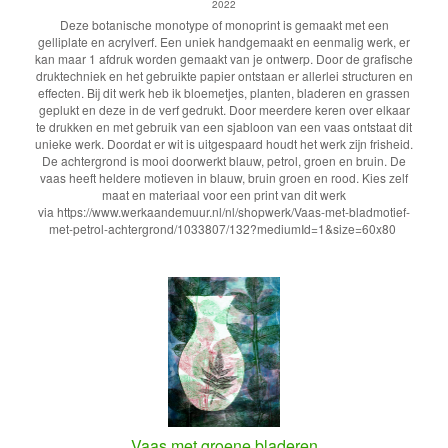
2022
Deze botanische monotype of monoprint is gemaakt met een
gelliplate en acrylverf. Een uniek handgemaakt en eenmalig werk, er
kan maar 1 afdruk worden gemaakt van je ontwerp. Door de grafische
druktechniek en het gebruikte papier ontstaan er allerlei structuren en
effecten. Bij dit werk heb ik bloemetjes, planten, bladeren en grassen
geplukt en deze in de verf gedrukt. Door meerdere keren over elkaar
te drukken en met gebruik van een sjabloon van een vaas ontstaat dit
unieke werk. Doordat er wit is uitgespaard houdt het werk zijn frisheid.
De achtergrond is mooi doorwerkt blauw, petrol, groen en bruin. De
vaas heeft heldere motieven in blauw, bruin groen en rood. Kies zelf
maat en materiaal voor een print van dit werk
via https://www.werkaandemuur.nl/nl/shopwerk/Vaas-met-bladmotief-
met-petrol-achtergrond/1033807/132?mediumId=1&size=60x80
Vaas met groene bladeren