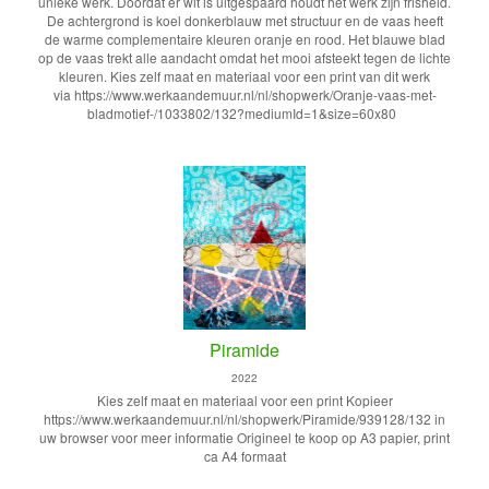
unieke werk. Doordat er wit is uitgespaard houdt het werk zijn frisheid.
De achtergrond is koel donkerblauw met structuur en de vaas heeft
de warme complementaire kleuren oranje en rood. Het blauwe blad
op de vaas trekt alle aandacht omdat het mooi afsteekt tegen de lichte
kleuren. Kies zelf maat en materiaal voor een print van dit werk
via https://www.werkaandemuur.nl/nl/shopwerk/Oranje-vaas-met-
bladmotief-/1033802/132?mediumId=1&size=60x80
Piramide
2022
Kies zelf maat en materiaal voor een print Kopieer
https://www.werkaandemuur.nl/nl/shopwerk/Piramide/939128/132 in
uw browser voor meer informatie Origineel te koop op A3 papier, print
ca A4 formaat