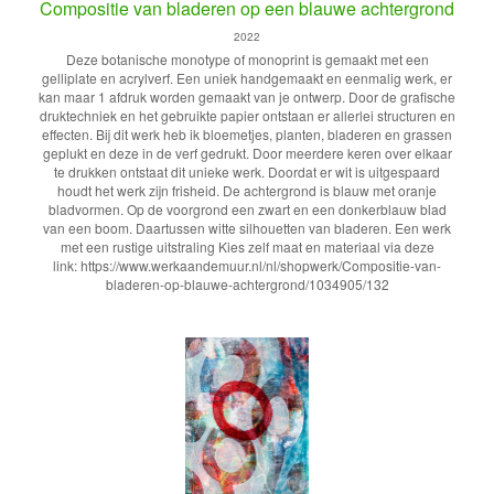
Compositie van bladeren op een blauwe achtergrond
2022
Deze botanische monotype of monoprint is gemaakt met een
gelliplate en acrylverf. Een uniek handgemaakt en eenmalig werk, er
kan maar 1 afdruk worden gemaakt van je ontwerp. Door de grafische
druktechniek en het gebruikte papier ontstaan er allerlei structuren en
effecten. Bij dit werk heb ik bloemetjes, planten, bladeren en grassen
geplukt en deze in de verf gedrukt. Door meerdere keren over elkaar
te drukken ontstaat dit unieke werk. Doordat er wit is uitgespaard
houdt het werk zijn frisheid. De achtergrond is blauw met oranje
bladvormen. Op de voorgrond een zwart en een donkerblauw blad
van een boom. Daartussen witte silhouetten van bladeren. Een werk
met een rustige uitstraling Kies zelf maat en materiaal via deze
link: https://www.werkaandemuur.nl/nl/shopwerk/Compositie-van-
bladeren-op-blauwe-achtergrond/1034905/132