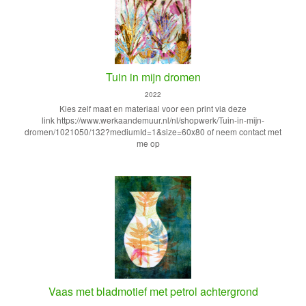
Tuin in mijn dromen
2022
Kies zelf maat en materiaal voor een print via deze
link https://www.werkaandemuur.nl/nl/shopwerk/Tuin-in-mijn-
dromen/1021050/132?mediumId=1&size=60x80 of neem contact met
me op
Vaas met bladmotief met petrol achtergrond