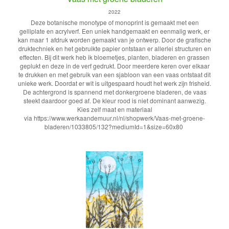
2022
Deze botanische monotype of monoprint is gemaakt met een
gelliplate en acrylverf. Een uniek handgemaakt en eenmalig werk, er
kan maar 1 afdruk worden gemaakt van je ontwerp. Door de grafische
druktechniek en het gebruikte papier ontstaan er allerlei structuren en
effecten. Bij dit werk heb ik bloemetjes, planten, bladeren en grassen
geplukt en deze in de verf gedrukt. Door meerdere keren over elkaar
te drukken en met gebruik van een sjabloon van een vaas ontstaat dit
unieke werk. Doordat er wit is uitgespaard houdt het werk zijn frisheid.
De achtergrond is spannend met donkergroene bladeren, de vaas
steekt daardoor goed af. De kleur rood is niet dominant aanwezig.
Kies zelf maat en materiaal
via https://www.werkaandemuur.nl/nl/shopwerk/Vaas-met-groene-
bladeren/1033805/132?mediumId=1&size=60x80