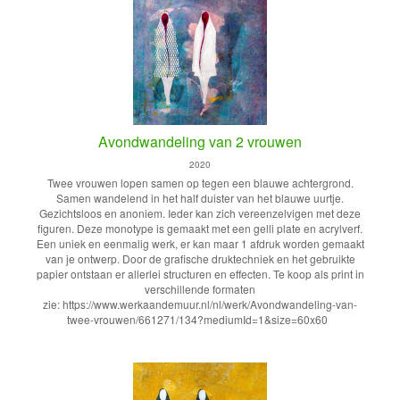
Avondwandeling van 2 vrouwen
2020
Twee vrouwen lopen samen op tegen een blauwe achtergrond.
Samen wandelend in het half duister van het blauwe uurtje.
Gezichtsloos en anoniem. Ieder kan zich vereenzelvigen met deze
figuren. Deze monotype is gemaakt met een gelli plate en acrylverf.
Een uniek en eenmalig werk, er kan maar 1 afdruk worden gemaakt
van je ontwerp. Door de grafische druktechniek en het gebruikte
papier ontstaan er allerlei structuren en effecten. Te koop als print in
verschillende formaten
zie: https://www.werkaandemuur.nl/nl/werk/Avondwandeling-van-
twee-vrouwen/661271/134?mediumId=1&size=60x60