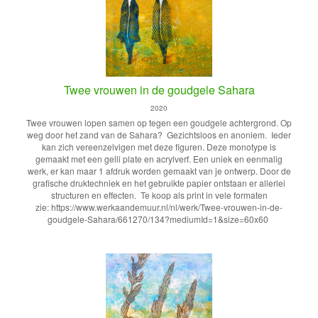
Twee vrouwen in de goudgele Sahara
2020
Twee vrouwen lopen samen op tegen een goudgele achtergrond. Op
weg door het zand van de Sahara? Gezichtsloos en anoniem. Ieder
kan zich vereenzelvigen met deze figuren. Deze monotype is
gemaakt met een gelli plate en acrylverf. Een uniek en eenmalig
werk, er kan maar 1 afdruk worden gemaakt van je ontwerp. Door de
grafische druktechniek en het gebruikte papier ontstaan er allerlei
structuren en effecten. Te koop als print in vele formaten
zie: https://www.werkaandemuur.nl/nl/werk/Twee-vrouwen-in-de-
goudgele-Sahara/661270/134?mediumId=1&size=60x60