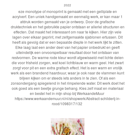
2022
eze monotype of monoprint is gemaakt met een gelliplate en
acrylverf. Een uniek handgemaakt en eenmalig werk, er kan maar 1
afdruk worden gemaakt van je ontwerp. Door de grafische
druktechniek en het gebruikte papier ontstaan er allerlei structuren en
effecten. Dat maakt het interessant om naar te kijken. Hier zijn vele
lagen over elkaar geprint, met zelfgemaakte sjablonen ertussen. Dit
heeft als gevolg dat er een bepaalde diepte in het werk lijkt te zitten.
Elke laag laat een ander deel van het papier onbedrukt en geeft
uiteindelijk een onvoorspelbaar resultaat door het ontstaan van
restvormen. De warme rode kleur wordt afgewisseld met lichte delen
die voor frisheid zorgen, wat koel lichtblauw en warm geel. Het zwart
zorgt voor pit en een extra grafisch effect. Het is een warm en vrolijk
werk als een brandend haardvuur, waar je ook naar de vlammen kunt
blijven kijken om er steeds iets anders in te zien. Of als een
zonsondergang spiegelend in het rimpelende water. Dit werk doet het
ook goed als een beetje grunge behang. Kies zelf maat en materiaal
en bestel het in mijn shop bij WerkaandeMuur
https://www.werkaandemuur.nl/nl/shopwerk/Abstract-schilderij-in-
rood/1098317/132