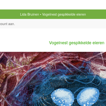
Lida Bruinen
Vogelnest gespikkelde eieren
count aan
.
Vogelnest gespikkelde eieren