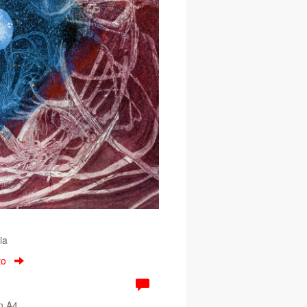
ia
to
an A4.