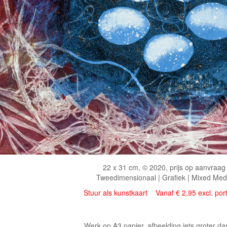
22 x 31 cm, © 2020, prijs op aanvraag
Tweedimensionaal | Grafiek | Mixed Med
Stuur als kunstkaart
Vanaf € 2,95 excl. por
Werk op A3 papier, afbeelding iets groter d